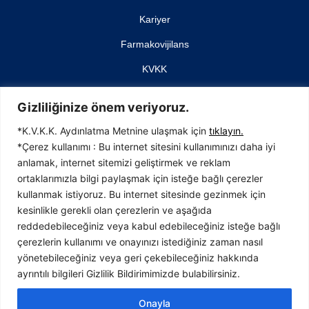
Kariyer
Farmakovijilans
KVKK
İletişim
Gizliliğinize önem veriyoruz.
*K.V.K.K. Aydınlatma Metnine ulaşmak için
tıklayın.
*Çerez kullanımı : Bu internet sitesini kullanımınızı daha iyi
anlamak, internet sitemizi geliştirmek ve reklam
İTOSB (İstanbul Tuzla Organize Sanayi Bölgesi)
ortaklarımızla bilgi paylaşmak için isteğe bağlı çerezler
4. Cadde No: 23, 34959 Tepeören, Tuzla
kullanmak istiyoruz. Bu internet sitesinde gezinmek için
İstanbul / TÜRKİYE
kesinlikle gerekli olan çerezlerin ve aşağıda
T:0216 593 37 40
reddedebileceğiniz veya kabul edebileceğiniz isteğe bağlı
F:0216 593 37 41
çerezlerin kullanımı ve onayınızı istediğiniz zaman nasıl
info@bavet.com.tr
yönetebileceğiniz veya geri çekebileceğiniz hakkında
ayrıntılı bilgileri Gizlilik Bildirimimizde bulabilirsiniz.
Onayla