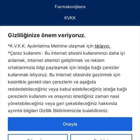
Farmakovijilans
KVKK
İletişim
Gizliliğinize önem veriyoruz.
*K.V.K.K. Aydınlatma Metnine ulaşmak için
tıklayın.
*Çerez kullanımı : Bu internet sitesini kullanımınızı daha iyi
anlamak, internet sitemizi geliştirmek ve reklam
İTOSB (İstanbul Tuzla Organize Sanayi Bölgesi)
ortaklarımızla bilgi paylaşmak için isteğe bağlı çerezler
4. Cadde No: 23, 34959 Tepeören, Tuzla
kullanmak istiyoruz. Bu internet sitesinde gezinmek için
İstanbul / TÜRKİYE
kesinlikle gerekli olan çerezlerin ve aşağıda
T:0216 593 37 40
reddedebileceğiniz veya kabul edebileceğiniz isteğe bağlı
F:0216 593 37 41
çerezlerin kullanımı ve onayınızı istediğiniz zaman nasıl
info@bavet.com.tr
yönetebileceğiniz veya geri çekebileceğiniz hakkında
ayrıntılı bilgileri Gizlilik Bildirimimizde bulabilirsiniz.
Onayla
Tasarım //
Kollektiv