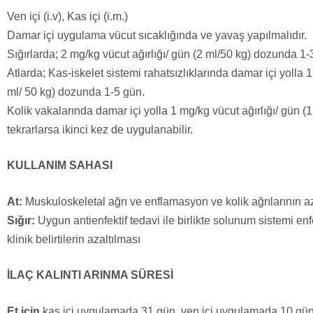
Ven içi (i.v), Kas içi (i.m.)
Damar içi uygulama vücut sıcaklığında ve yavaş yapılmalıdır.
Sığırlarda; 2 mg/kg vücut ağırlığı/ gün (2 ml/50 kg) dozunda 1-
Atlarda; Kas-iskelet sistemi rahatsızlıklarında damar içi yolla 1
ml/ 50 kg) dozunda 1-5 gün.
Kolik vakalarında damar içi yolla 1 mg/kg vücut ağırlığı/ gün (
tekrarlarsa ikinci kez de uygulanabilir.
KULLANIM SAHASI
At:
Muskuloskeletal ağrı ve enflamasyon ve kolik ağrılarının az
Sığır:
Uygun antienfektif tedavi ile birlikte solunum sistemi en
klinik belirtilerin azaltılması
İLAÇ KALINTI ARINMA SÜRESİ
Et için
kas içi uygulamada 31 gün, ven içi uygulamada 10 gün