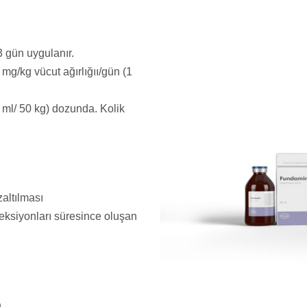
3 gün uygulanır.
 mg/kg vücut ağırlığıı/gün (1
1 ml/ 50 kg) dozunda. Kolik
altılması
feksiyonları süresince oluşan
.