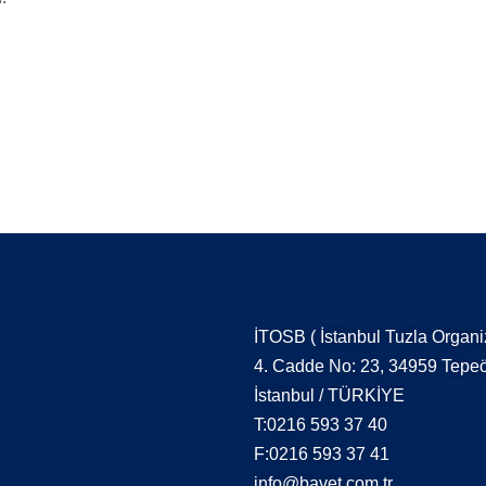
İTOSB ( İstanbul Tuzla Organi
4. Cadde No: 23, 34959 Tepeö
İstanbul / TÜRKİYE
T:0216 593 37 40
F:0216 593 37 41
info@bavet.com.tr