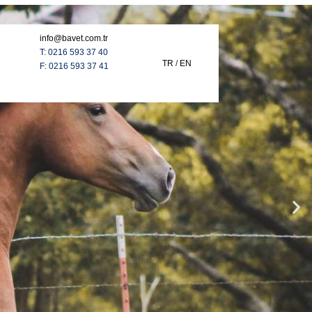
info@bavet.com.tr
T: 0216 593 37 40
TR
/
EN
F: 0216 593 37 41