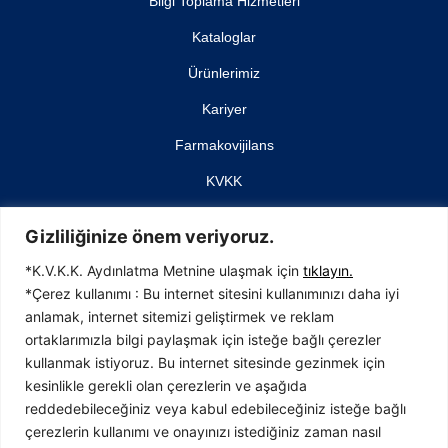
Bilgi Toplama Hizmetleri
Kataloglar
Ürünlerimiz
Kariyer
Farmakovijilans
KVKK
İletişim
Gizliliğinize önem veriyoruz.
*K.V.K.K. Aydınlatma Metnine ulaşmak için
tıklayın.
*Çerez kullanımı : Bu internet sitesini kullanımınızı daha iyi
anlamak, internet sitemizi geliştirmek ve reklam
İTOSB (İstanbul Tuzla Organize Sanayi Bölgesi)
ortaklarımızla bilgi paylaşmak için isteğe bağlı çerezler
4. Cadde No: 23, 34959 Tepeören, Tuzla
kullanmak istiyoruz. Bu internet sitesinde gezinmek için
İstanbul / TÜRKİYE
kesinlikle gerekli olan çerezlerin ve aşağıda
T:0216 593 37 40
reddedebileceğiniz veya kabul edebileceğiniz isteğe bağlı
F:0216 593 37 41
çerezlerin kullanımı ve onayınızı istediğiniz zaman nasıl
info@bavet.com.tr