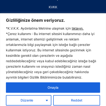
KVKK
İletişim
Gizliliğinize önem veriyoruz.
*K.V.K.K. Aydınlatma Metnine ulaşmak için
tıklayın.
*Çerez kullanımı : Bu internet sitesini kullanımınızı daha iyi
anlamak, internet sitemizi geliştirmek ve reklam
İTOSB (İstanbul Tuzla Organize Sanayi Bölgesi)
ortaklarımızla bilgi paylaşmak için isteğe bağlı çerezler
4. Cadde No: 23, 34959 Tepeören, Tuzla
kullanmak istiyoruz. Bu internet sitesinde gezinmek için
İstanbul / TÜRKİYE
kesinlikle gerekli olan çerezlerin ve aşağıda
T:0216 593 37 40
reddedebileceğiniz veya kabul edebileceğiniz isteğe bağlı
F:0216 593 37 41
çerezlerin kullanımı ve onayınızı istediğiniz zaman nasıl
info@bavet.com.tr
yönetebileceğiniz veya geri çekebileceğiniz hakkında
ayrıntılı bilgileri Gizlilik Bildirimimizde bulabilirsiniz.
Onayla
Tasarım //
Kollektiv
Düzenle
Reddet
Geliştirici //
Dijital Hizmetler