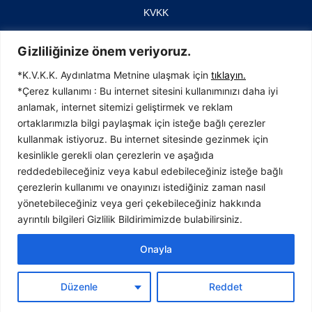
KVKK
İletişim
Gizliliğinize önem veriyoruz.
*K.V.K.K. Aydınlatma Metnine ulaşmak için
tıklayın.
*Çerez kullanımı : Bu internet sitesini kullanımınızı daha iyi
anlamak, internet sitemizi geliştirmek ve reklam
İTOSB (İstanbul Tuzla Organize Sanayi Bölgesi)
ortaklarımızla bilgi paylaşmak için isteğe bağlı çerezler
4. Cadde No: 23, 34959 Tepeören, Tuzla
kullanmak istiyoruz. Bu internet sitesinde gezinmek için
İstanbul / TÜRKİYE
kesinlikle gerekli olan çerezlerin ve aşağıda
T:0216 593 37 40
reddedebileceğiniz veya kabul edebileceğiniz isteğe bağlı
F:0216 593 37 41
çerezlerin kullanımı ve onayınızı istediğiniz zaman nasıl
info@bavet.com.tr
yönetebileceğiniz veya geri çekebileceğiniz hakkında
ayrıntılı bilgileri Gizlilik Bildirimimizde bulabilirsiniz.
Onayla
Tasarım //
Kollektiv
Düzenle
Reddet
Geliştirici //
Dijital Hizmetler