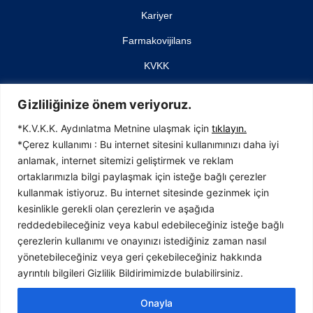
Kariyer
Farmakovijilans
KVKK
İletişim
Gizliliğinize önem veriyoruz.
*K.V.K.K. Aydınlatma Metnine ulaşmak için
tıklayın.
*Çerez kullanımı : Bu internet sitesini kullanımınızı daha iyi
anlamak, internet sitemizi geliştirmek ve reklam
İTOSB (İstanbul Tuzla Organize Sanayi Bölgesi)
ortaklarımızla bilgi paylaşmak için isteğe bağlı çerezler
4. Cadde No: 23, 34959 Tepeören, Tuzla
kullanmak istiyoruz. Bu internet sitesinde gezinmek için
İstanbul / TÜRKİYE
kesinlikle gerekli olan çerezlerin ve aşağıda
T:0216 593 37 40
reddedebileceğiniz veya kabul edebileceğiniz isteğe bağlı
F:0216 593 37 41
çerezlerin kullanımı ve onayınızı istediğiniz zaman nasıl
info@bavet.com.tr
yönetebileceğiniz veya geri çekebileceğiniz hakkında
ayrıntılı bilgileri Gizlilik Bildirimimizde bulabilirsiniz.
Onayla